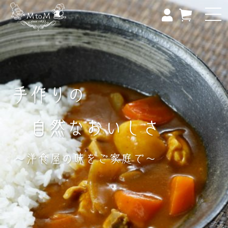
コ
ログイン
カート
ン
テ
ン
ツ
に
ス
キ
ッ
プ
す
る