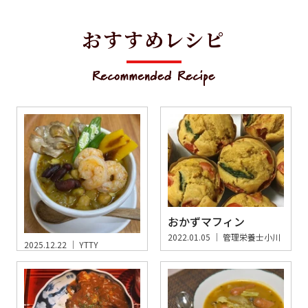
おすすめレシピ
おかずマフィン
2022.01.05 ｜
管理栄養士小川
2025.12.22 ｜
YTTY
海老と豆の薬膳カレー
スープ