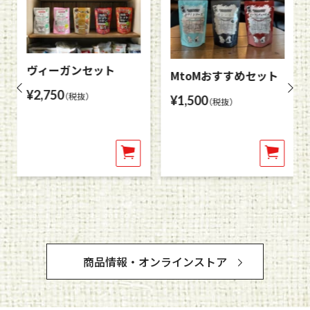
ィ
お
ー
す
ガ
す
ン
め
セ
セ
ヴィーガンセット
MtoMおすすめセット
ッ
ッ
通
¥2,750
（税抜）
ト
ト
通
¥1,500
（税抜）
常
常
価
価
格
格
商品情報・オンラインストア