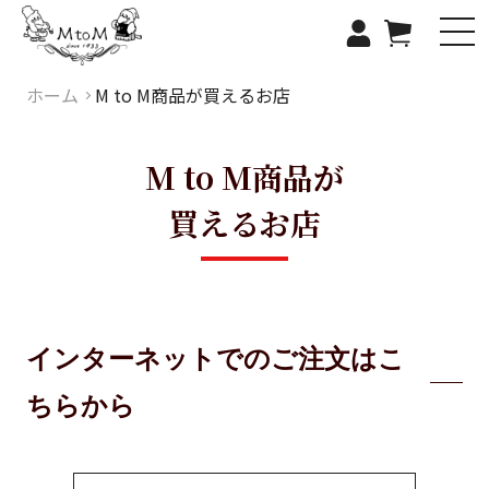
コ
ログイン
カート
ン
テ
ン
ホーム
M to M商品が買えるお店
ツ
に
M to M商品が
ス
キ
買えるお店
ッ
プ
す
る
インターネットでのご注文はこ
ちらから